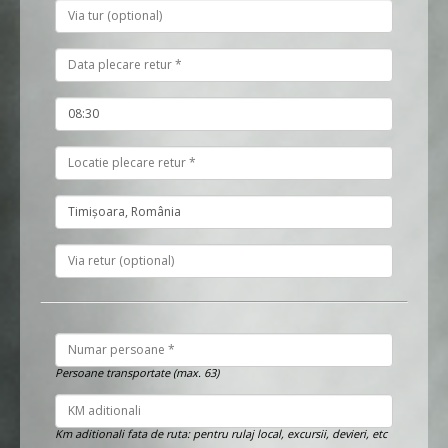
Persoane transportate (max. 63)
Km aditionali fata de ruta: pentru rulaj local, excursii, devieri, etc