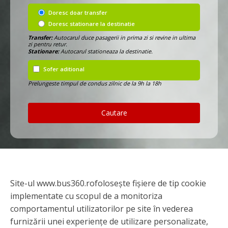
Doresc doar transfer
Doresc stationare la destinatie
Transfer:
Autocarul duce pasagerii in prima zi si revine in ultima
zi pentru retur.
Stationare:
Autocarul stationeaza la destinatie.
Sofer aditional
Prelungeste timpul de condus zilnic de la 9h la 18h
Cautare
Site-ul www.bus360.rofolosește fișiere de tip cookie
implementate cu scopul de a monitoriza
comportamentul utilizatorilor pe site în vederea
furnizării unei experiențe de utilizare personalizate,