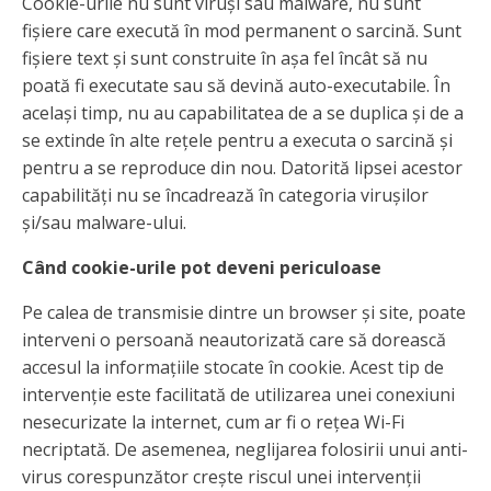
Cookie-urile nu sunt viruși sau malware, nu sunt
fișiere care execută în mod permanent o sarcină. Sunt
fișiere text și sunt construite în așa fel încât să nu
poată fi executate sau să devină auto-executabile. În
același timp, nu au capabilitatea de a se duplica și de a
se extinde în alte rețele pentru a executa o sarcină și
pentru a se reproduce din nou. Datorită lipsei acestor
capabilități nu se încadrează în categoria virușilor
și/sau malware-ului.
Când cookie-urile pot deveni periculoase
Pe calea de transmisie dintre un browser și site, poate
interveni o persoană neautorizată care să dorească
accesul la informațiile stocate în cookie. Acest tip de
intervenție este facilitată de utilizarea unei conexiuni
nesecurizate la internet, cum ar fi o rețea Wi-Fi
necriptată. De asemenea, neglijarea folosirii unui anti-
virus corespunzător crește riscul unei intervenții