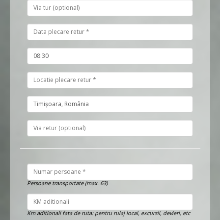
Persoane transportate (max. 63)
Km aditionali fata de ruta: pentru rulaj local, excursii, devieri, etc