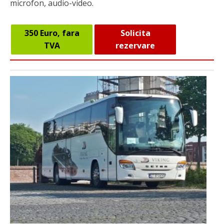
microfon, audio-video.
350 Euro, fara
Solicita
TVA
rezervare