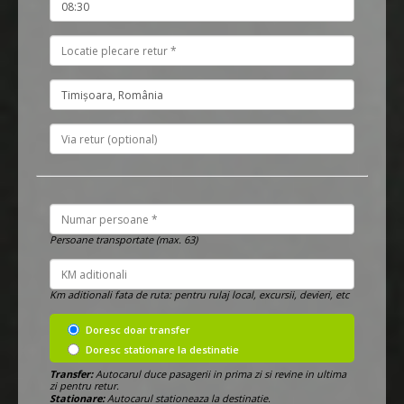
Persoane transportate (max. 63)
Km aditionali fata de ruta: pentru rulaj local, excursii, devieri, etc
Doresc doar transfer
Doresc stationare la destinatie
Transfer:
Autocarul duce pasagerii in prima zi si revine in ultima
zi pentru retur.
Stationare:
Autocarul stationeaza la destinatie.